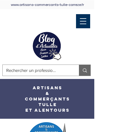
www.artisans-commercants-tulle-correze.fr
Retour Accueil
ARTISANS
&
COMMERÇANTS
TULLE
ET ALENTOURS