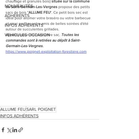
chauffage et granulés bois) 
située sur la commune 
NOUVEAUTÉS
de Saint-Germain-Les-Vergnes
 propose des petits 
sacs de bois "
ALLUME FEU
". Ce petit bois sec est 
ADHÉRENTS
idéal pour allumer votre braséro ou votre barbecue 
et ainsi profiter entre amis de belles soirées d'été 
INFOS ADHÉRENTS
autour de succulentes grillades.
VEHICULES OCCASION
Appelez pour réserver votre sac. 
Toutes les 
commandes sont à retirées au dépôt à Saint-
Germain-Les-Vergnes.
https://www.poignet-exploitation-forestiere.com
ALLUME FEU
SARL POIGNET
INFOS ADHÉRENTS