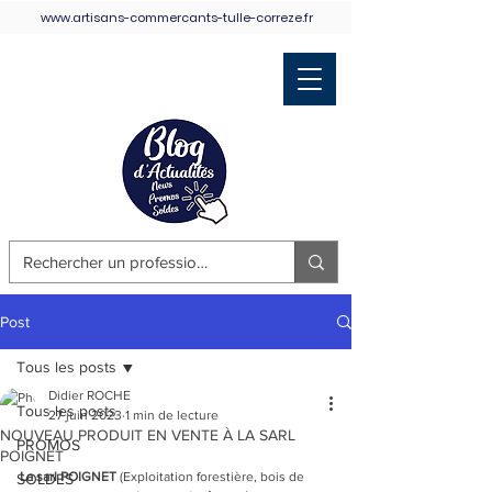
www.artisans-commercants-tulle-correze.fr
Retour Accueil
Post
Tous les posts
Didier ROCHE
Tous les posts
27 juin 2023
1 min de lecture
NOUVEAU PRODUIT EN VENTE À LA SARL
PROMOS
POIGNET
La sarl POIGNET
 (Exploitation forestière, bois de 
SOLDES