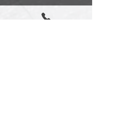
Je programme sur GPS
N° SIRET
980 831 432 00011
CODE APE
4399A
N° TVA
FR84
980 831 432