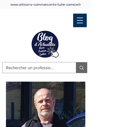
www.artisans-commercants-tulle-correze.fr
Retour Accueil