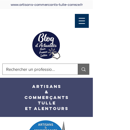
www.artisans-commercants-tulle-correze.fr
Retour Accueil
ARTISANS
&
COMMERÇANTS
TULLE
ET ALENTOURS