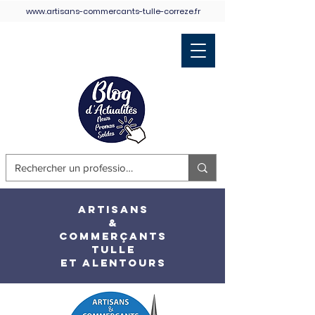
www.artisans-commercants-tulle-correze.fr
Retour Accueil
ARTISANS
&
COMMERÇANTS
TULLE
ET ALENTOURS