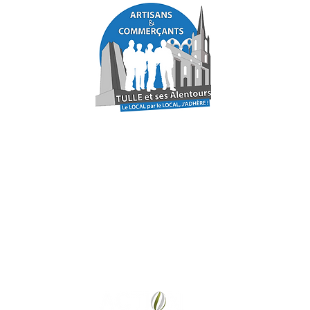
ANNUAIRE NUMÉRIQUE
DES ARTISANS ET COMMERÇANTS
LA VILLE DE TULLE EN CORREZE ET SES ALENT
Une réalisation ACTION COM'19
www.actioncom19.com
Mentions légales
Politique de confidentialité
Plan du site
Action Com'19