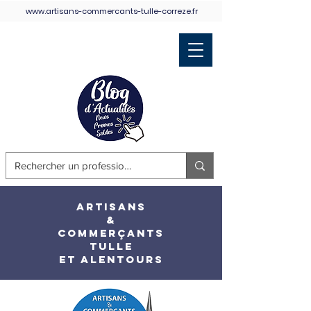
www.artisans-commercants-tulle-correze.fr
Retour Accueil
ARTISANS
&
COMMERÇANTS
TULLE
ET ALENTOURS