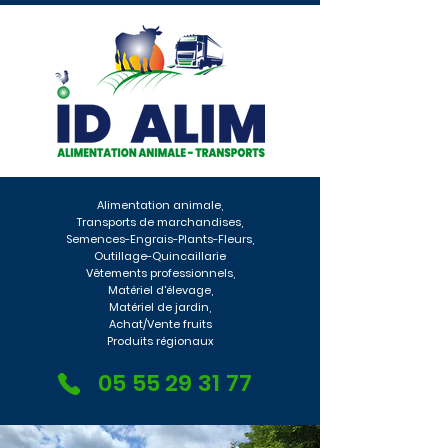
Alimentation animale,
Transports de marchandises,
Semences-Engrais-Plants-Fleurs,
Outillage-Quincaillarie
Vêtements professionnels,
Matériel d'élevage,
Matériel de jardin,
Achat/Vente fruits
Produits régionaux
05 55 29 31 77