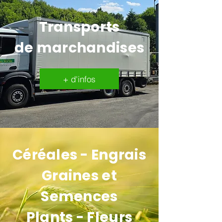
Transports
de marchandises
+ d'infos
Céréales - Engrais
Graines et
Semences
Plants - Fleurs