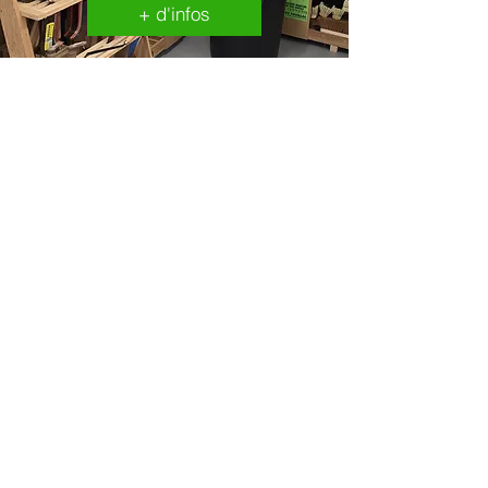
+ d'infos
Animaux
vivants
+ d'infos