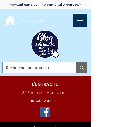
www.artisans-commercants-tulle-correze.fr
Retour Accueil
L'ENTRACTE
32 Route des Monédières
19800 CORRÈZE