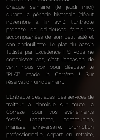
Chaque semaine (le jeudi midi)
durant la période hivernale (début
novembre à fin avril), l'Entracte
propose de délicieuses farcidures
accompagnées de son petit salé et
son andouillette. Le plat du bassin
Tulliste par Excellence ! Si vous ne
connaissez pas, c'est l'occasion de
venir nous voir pour déguster le
"PLAT" made in Corrèze ! Sur
réservation uniquement.
L'Entracte c'est aussi des
services de
traiteur à domicile sur toute la
Corrèze
pour vos événements
festifs (baptême, communion,
mariage, anniversaire, promotion
professionnelle, départ en retraite,