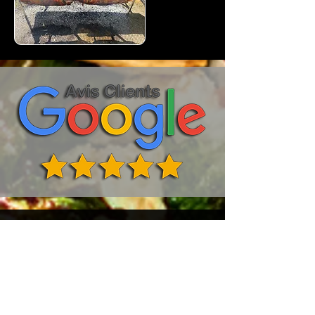
Moyens de paiements
acceptés
Virement bancaire
Espèces
Chèque
Cartes bancaires