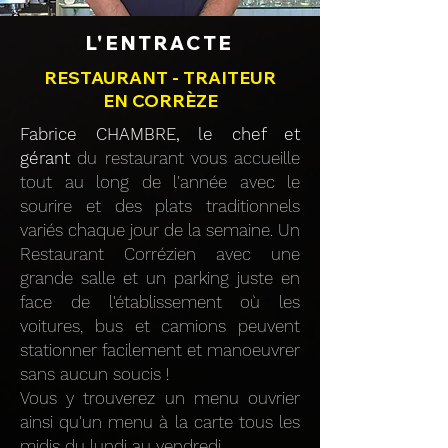
L'ENTRACTE
RESTAURANT - TRAITEUR
EN CORRÈZE
Fabrice CHAMBRE, le chef et
gérant
du restaurant vous accueille
tout au long de l'année avec le
sourire et des plats traditionnels
variés chaque jour de la semaine. Un
Restaurant Corrézien avec une
grande salle et un parking juste en
face de l'établissement où les
voitures, bus et camions peuvent
stationner facilement et manoeuvrer
sans aucun soucis !
Vous y trouverez un menu ouvrier
ainsi qu'un
menu
à la carte tous les
midis du lundi au vendredi.