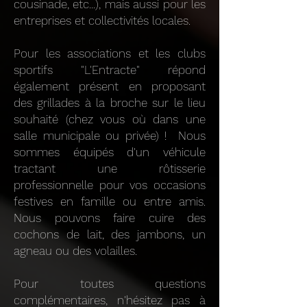
cousinade, etc...), mais aussi pour les
entreprises et collectivités locales.
Pour les associations et les clubs
sportifs "L'Entracte" répond
également présent en proposant
des grillades à la broche sur le lieu
souhaité (chez vous où dans une
salle municipale ou privée) ! Nous
sommes équipés d'un véhicule
tractant une rôtisserie
professionnelle pour vos occasions
festives en famille ou entre amis.
Nous pouvons faire cuire des
cochons de lait, des jambons, un
agneau ou des volailles.
Pour toutes questions
complémentaires, n'hésitez pas à