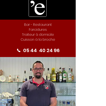
Bar - Restaurant
Farcidures
Traiteur à domicile
Cuisson à la broche
05 44 40 24 96